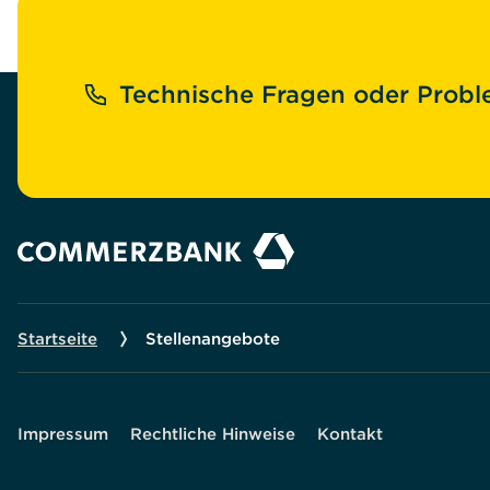
Technische Fragen oder Proble
Startseite
Stellenangebote
Sekundäre
Impressum
Rechtliche Hinweise
Kontakt
Navigation