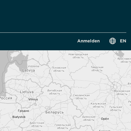
-
Anmelden
EN
D
-
S
W