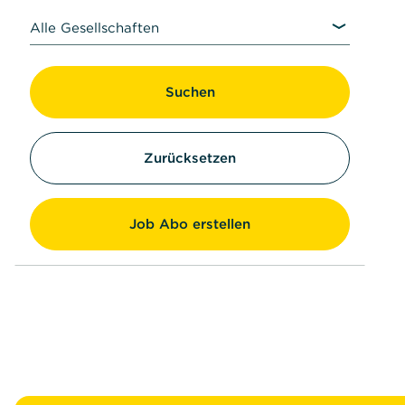
Alle Gesellschaften
Suchen
Zurücksetzen
Job Abo erstellen
Fußzeile