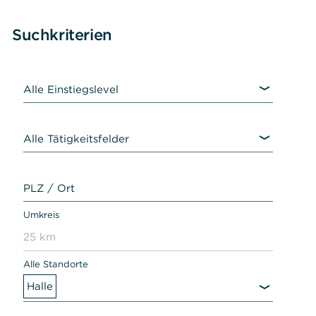
Zum
Suchkriterien
Suchergebnis
Alle Einstiegslevel
Alle Tätigkeitsfelder
PLZ / Ort
Umkreis
25 km
Alle Standorte
Halle