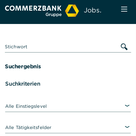
Zum
Anmelden
Zur
Jobs.
Inhalt
Navigation
Menü
Hauptnavigation
Stichwort
Suchergebnis
Zum
Suchkriterien
Suchergebnis
Alle Einstiegslevel
Alle Tätigkeitsfelder