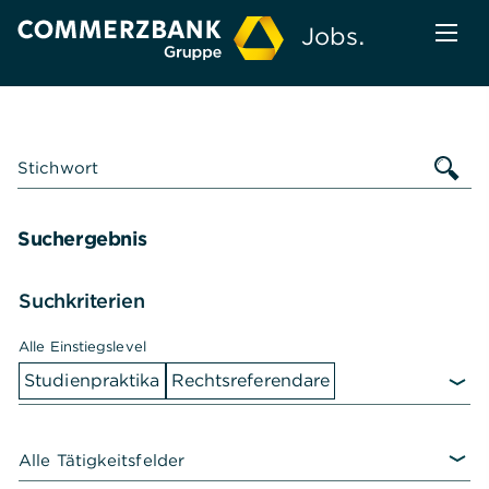
Zum
Anmelden
Zur
Jobs.
Inhalt
Navigation
Menü
Hauptnavigation
Stichwort
Suchergebnis
Zum
Suchkriterien
Suchergebnis
Alle Einstiegslevel
Studienpraktika
Rechtsreferendare
Alle Tätigkeitsfelder