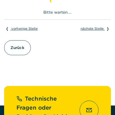
Bitte warten...
vorherige Stelle
nächste Stelle
Zurück
Fußzeile
Technische
Fragen oder