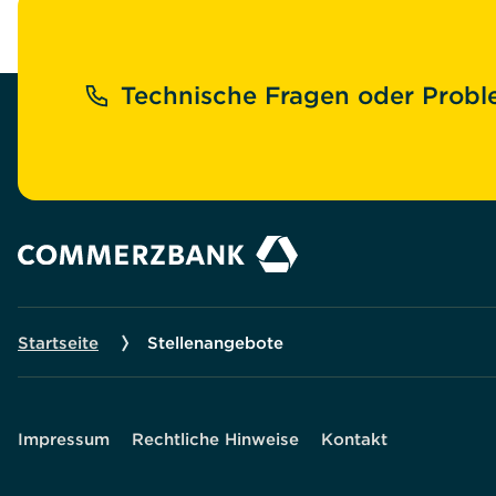
Technische Fragen oder Proble
Startseite
Stellenangebote
Sekundäre
Impressum
Rechtliche Hinweise
Kontakt
Navigation