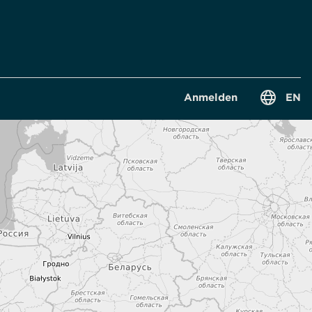
-
Anmelden
EN
D
-
S
W