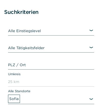
Zum
Suchkriterien
Suchergebnis
Alle Einstiegslevel
Alle Tätigkeitsfelder
PLZ / Ort
Umkreis
25 km
Alle Standorte
Sofia