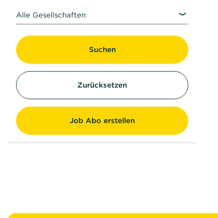
Alle Gesellschaften
Suchen
Zurücksetzen
Job Abo erstellen
Fußzeile